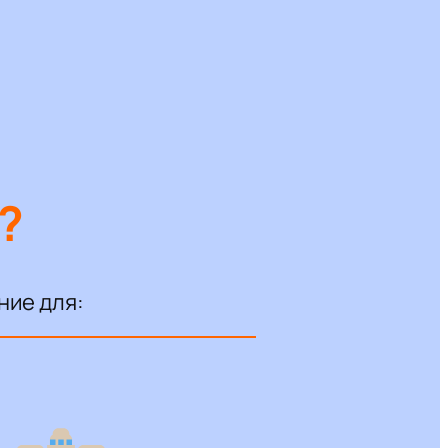
?
ние для: