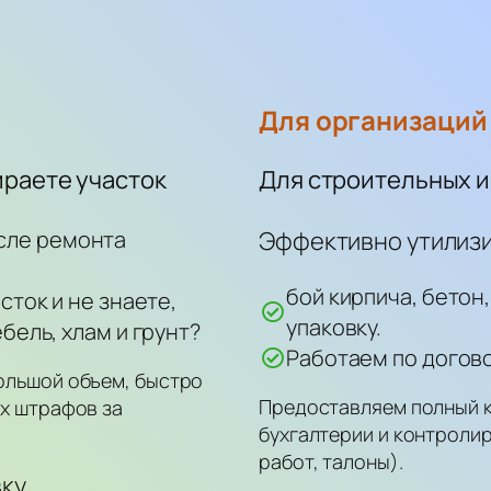
Для организаций
ираете участок
Для строительных 
сле ремонта
Эффективно утилизи
бой кирпича, бетон,
сток и не знаете,
упаковку.
бель, хлам и грунт?
Работаем по догов
ольшой объем, быстро
Предоставляем полный 
их штрафов за
бухгалтерии и контроли
работ, талоны).
вку