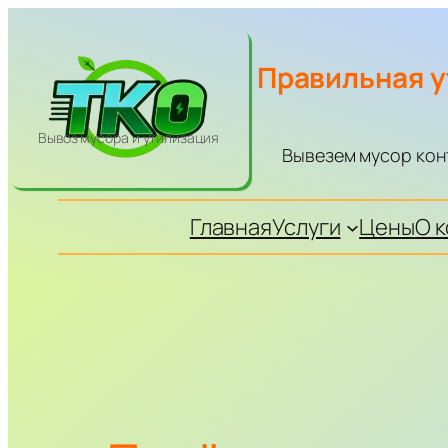
Перейти
к
Правильная у
содержимому
Вывоз мусора и утилизация
Вывезем мусор кон
Главная
Услуги
Цены
О 